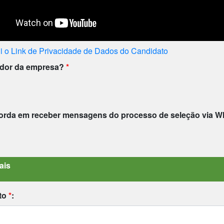
i o Link de Privacidade de Dados do Candidato
ador da empresa?
*
orda em receber mensagens do processo de seleção via 
ais
to
*
: