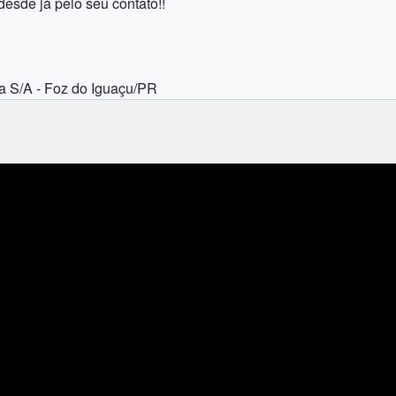
sde já pelo seu contato!!
a S/A - Foz do Iguaçu/PR