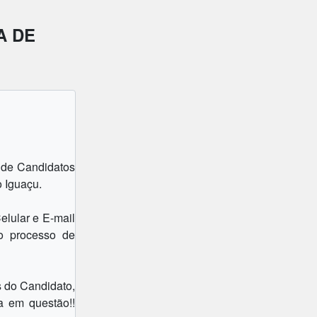
A DE
 de Candidatos
 Iguaçu.
elular e E-mail
o processo de
s do Candidato,
a em questão!!