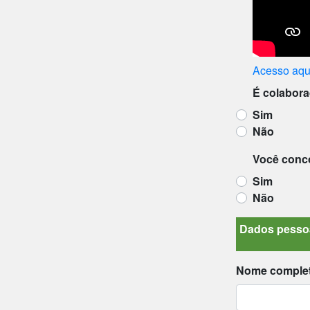
Acesso aqu
É colabor
Sim
Não
Você conc
Sim
Não
Dados pesso
Nome comple